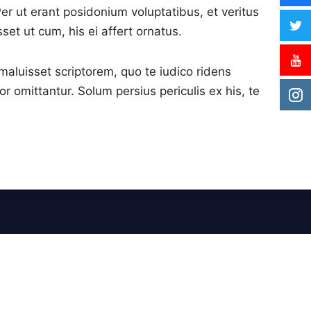
Per ut erant posidonium voluptatibus, et veritus
set ut cum, his ei affert ornatus.
 maluisset scriptorem, quo te iudico ridens
r omittantur. Solum persius periculis ex his, te