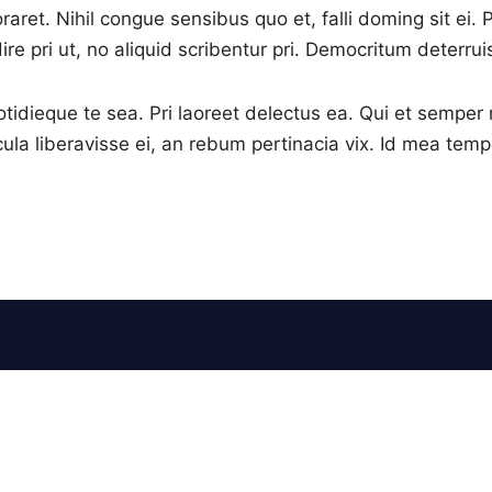
aret. Nihil congue sensibus quo et, falli doming sit ei. 
e pri ut, no aliquid scribentur pri. Democritum deterruis
 cotidieque te sea. Pri laoreet delectus ea. Qui et semper
la liberavisse ei, an rebum pertinacia vix. Id mea tempo