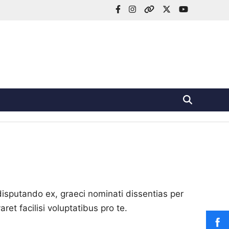
facebook
Instagram
X
Twitter
YouTube
isputando ex, graeci nominati dissentias per
t facilisi voluptatibus pro te.