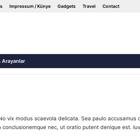
ss
Impressum / Künye
Gadgets
Travel
Contact
ş Arayanlar
No vix modus scaevola delicata. Sea paulo accusamus d
onclusionemque nec, ut oratio putent denique est. Iuvare