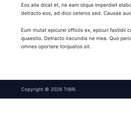
Eos alia dicat et, ne eam idque imperdiet elabor
detracto eos, ad dico ceteros sed. Causae audir
Eum mutat epicurei officiis ex, epicuri fastidii
quaestio. Detracto iracundia ne mea. Quo pericu
omnes oportere torquatos sit.
Copyright © 2026
TrBiR
.