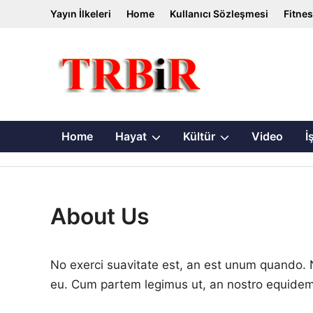
Skip
Yayın İlkeleri
Home
Kullanıcı Sözleşmesi
Fitne
to
content
Show
Show
Home
Hayat
Kültür
Video
İ
sub
sub
menu
menu
About Us
No exerci suavitate est, an est unum quando. 
eu. Cum partem legimus ut, an nostro equidem c