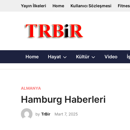
Skip
Yayın İlkeleri
Home
Kullanıcı Sözleşmesi
Fitne
to
content
Show
Show
Home
Hayat
Kültür
Video
İ
sub
sub
menu
menu
P
ALMANYA
o
Hamburg Haberleri
s
t
by
TrBir
Mart 7, 2025
e
d