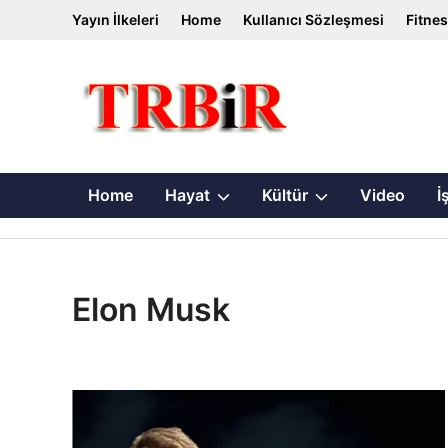
Skip
Yayın İlkeleri
Home
Kullanıcı Sözleşmesi
Fitne
to
content
Show
Show
Home
Hayat
Kültür
Video
İ
sub
sub
menu
menu
Elon Musk