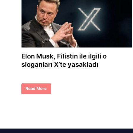
Elon Musk, Filistin ile ilgili o
sloganları X’te yasakladı
E
Read More
l
o
n
M
u
s
k
,
F
i
l