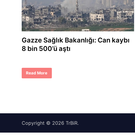
Gazze Sağlık Bakanlığı: Can kaybı
8 bin 500’ü aştı
G
Read More
a
z
z
e
S
a
ğ
l
ı
k
B
a
Copyright © 2026
TrBiR
.
k
a
n