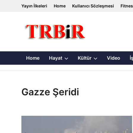
Skip
Yayın İlkeleri
Home
Kullanıcı Sözleşmesi
Fitne
to
content
Show
Show
Home
Hayat
Kültür
Video
İ
sub
sub
menu
menu
Gazze Şeridi