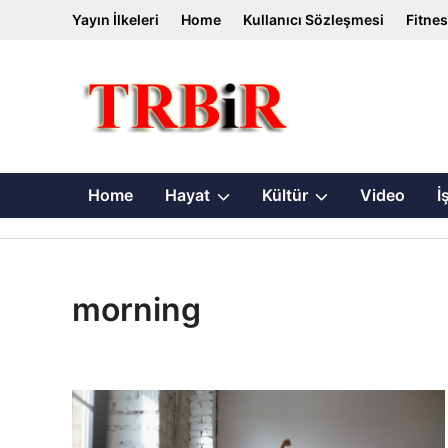
Skip
Yayın İlkeleri
Home
Kullanıcı Sözleşmesi
Fitne
to
content
Show
Show
Home
Hayat
Kültür
Video
İ
sub
sub
menu
menu
morning