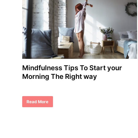
Mindfulness Tips To Start your
Morning The Right way
M
Read More
i
n
d
f
u
l
n
e
s