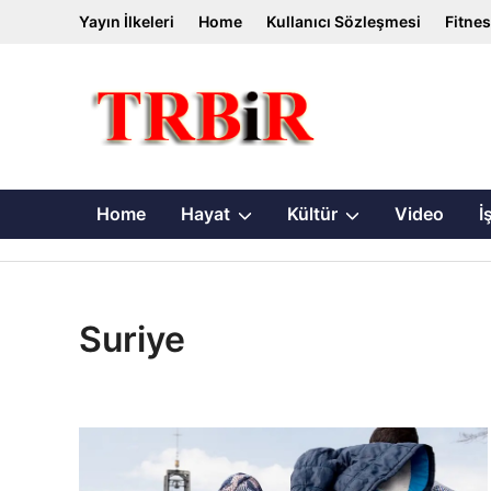
Skip
Yayın İlkeleri
Home
Kullanıcı Sözleşmesi
Fitne
to
content
Show
Show
Home
Hayat
Kültür
Video
İ
sub
sub
menu
menu
Suriye