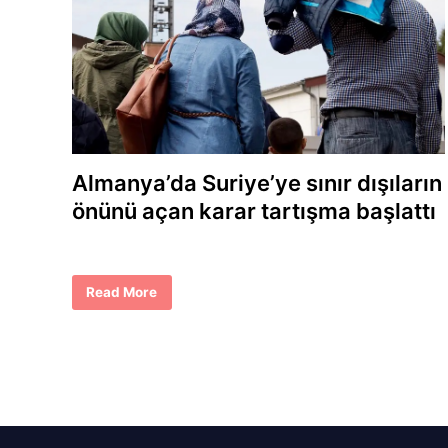
Almanya’da Suriye’ye sınır dışıların
önünü açan karar tartışma başlattı
A
Read More
l
m
a
n
y
a
’
d
a
S
u
r