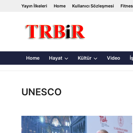
Skip
Yayın İlkeleri
Home
Kullanıcı Sözleşmesi
Fitne
to
content
Show
Show
Home
Hayat
Kültür
Video
İ
sub
sub
menu
menu
UNESCO