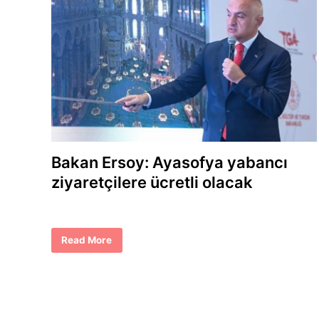
Bakan Ersoy: Ayasofya yabancı
ziyaretçilere ücretli olacak
B
Read More
a
k
a
n
E
r
s
o