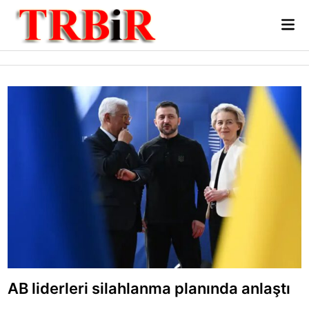
Skip
Mai
to
Me
content
AB liderleri silahlanma planında anlaştı