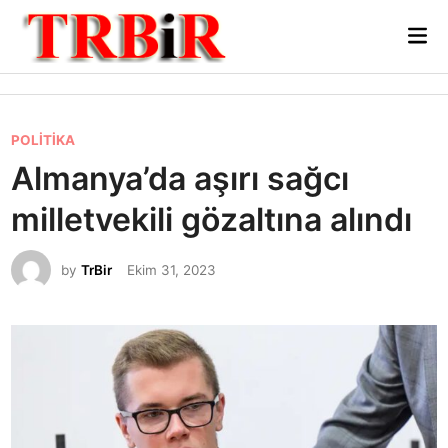
Skip
Mai
to
Me
content
P
POLITIKA
o
Almanya’da aşırı sağcı
s
milletvekili gözaltına alındı
t
e
by
TrBir
Ekim 31, 2023
d
i
n