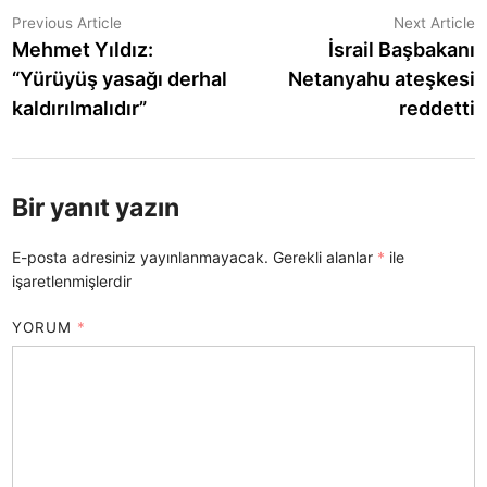
Yazı
Previous
N
Previous Article
Next Article
article:
a
Mehmet Yıldız:
İsrail Başbakanı
gezinmesi
“Yürüyüş yasağı derhal
Netanyahu ateşkesi
kaldırılmalıdır”
reddetti
Bir yanıt yazın
E-posta adresiniz yayınlanmayacak.
Gerekli alanlar
*
ile
işaretlenmişlerdir
YORUM
*