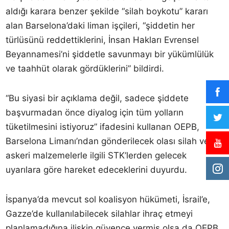
aldığı karara benzer şekilde “silah boykotu” kararı
alan Barselona’daki liman işçileri, “şiddetin her
türlüsünü reddettiklerini, İnsan Hakları Evrensel
Beyannamesi’ni şiddetle savunmayı bir yükümlülük
ve taahhüt olarak gördüklerini” bildirdi.
“Bu siyasi bir açıklama değil, sadece şiddete
başvurmadan önce diyalog için tüm yolların
tüketilmesini istiyoruz” ifadesini kullanan OEPB,
Barselona Limanı’ndan gönderilecek olası silah ve
askeri malzemelerle ilgili STK’lerden gelecek
uyarılara göre hareket edeceklerini duyurdu.
İspanya’da mevcut sol koalisyon hükümeti, İsrail’e,
Gazze’de kullanılabilecek silahlar ihraç etmeyi
planlamadığına ilişkin güvence vermiş olsa da OEPB,