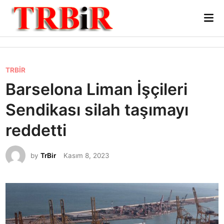
Skip
Mai
to
Me
content
P
TRBİR
o
Barselona Liman İşçileri
s
Sendikası silah taşımayı
t
e
reddetti
d
i
by
TrBir
Kasım 8, 2023
n