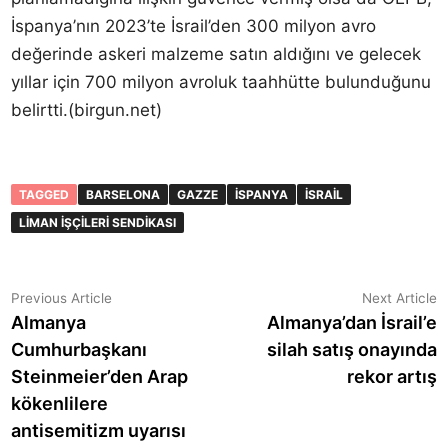
İspanya’nın 2023’te İsrail’den 300 milyon avro
değerinde askeri malzeme satın aldığını ve gelecek
yıllar için 700 milyon avroluk taahhütte bulunduğunu
belirtti.(birgun.net)
TAGGED
BARSELONA
GAZZE
İSPANYA
İSRAIL
LIMAN İŞÇILERI SENDIKASI
Yazı
Previous
N
Previous Article
Next Article
article:
a
Almanya
Almanya’dan İsrail’e
gezinmesi
Cumhurbaşkanı
silah satış onayında
Steinmeier’den Arap
rekor artış
kökenlilere
antisemitizm uyarısı