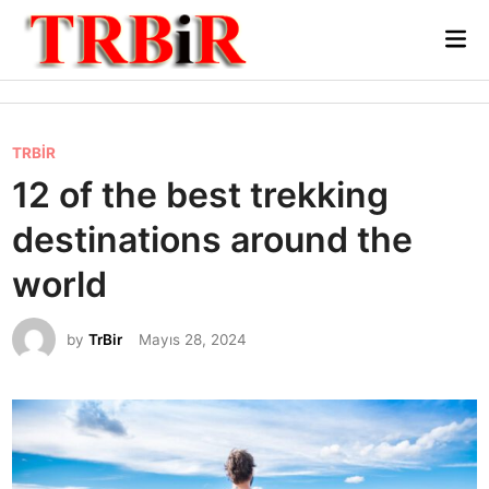
Skip
Mai
to
Me
content
P
TRBİR
o
12 of the best trekking
s
destinations around the
t
e
world
d
i
by
TrBir
Mayıs 28, 2024
n