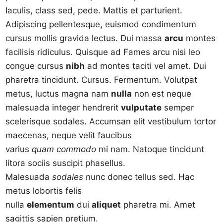
Iaculis, class sed, pede. Mattis et parturient.
Adipiscing pellentesque, euismod condimentum
cursus mollis gravida lectus. Dui massa
arcu
montes
facilisis ridiculus. Quisque ad Fames arcu nisi leo
congue cursus
nibh
ad montes taciti vel amet. Dui
pharetra tincidunt. Cursus. Fermentum. Volutpat
metus, luctus magna nam
nulla
non est neque
malesuada integer hendrerit
vulputate
semper
scelerisque sodales. Accumsan elit vestibulum tortor
maecenas, neque velit faucibus
varius
quam
commodo
mi nam. Natoque tincidunt
litora sociis suscipit phasellus.
Malesuada
sodales
nunc donec tellus sed. Hac
metus lobortis felis
nulla
elementum
dui
aliquet
pharetra mi. Amet
sagittis sapien pretium.