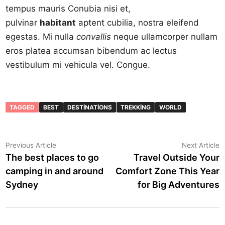
tempus mauris Conubia nisi et,
pulvinar
habitant
aptent cubilia, nostra eleifend
egestas. Mi nulla
convallis
neque ullamcorper nullam
eros platea accumsan bibendum ac lectus
vestibulum mi vehicula vel. Congue.
TAGGED
BEST
DESTINATIONS
TREKKING
WORLD
Yazı
Previous
N
Previous Article
Next Article
article:
a
The best places to go
Travel Outside Your
gezinmesi
camping in and around
Comfort Zone This Year
Sydney
for Big Adventures