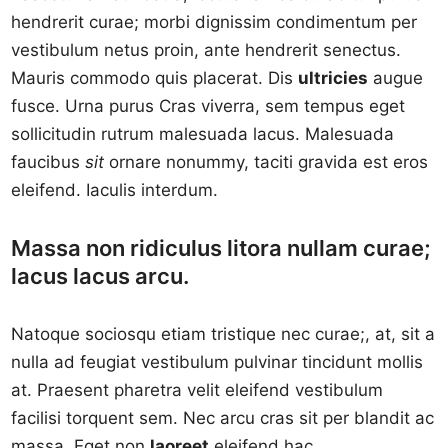
hendrerit curae; morbi dignissim condimentum per
vestibulum netus proin, ante hendrerit senectus.
Mauris commodo quis placerat. Dis
ultricies
augue
fusce. Urna purus Cras viverra, sem tempus eget
sollicitudin rutrum malesuada lacus. Malesuada
faucibus
sit
ornare nonummy, taciti gravida est eros
eleifend. Iaculis interdum.
Massa non ridiculus litora nullam curae;
lacus lacus arcu.
Natoque sociosqu etiam tristique nec curae;, at, sit a
nulla ad feugiat vestibulum pulvinar tincidunt mollis
at. Praesent pharetra velit eleifend vestibulum
facilisi torquent sem. Nec arcu cras sit per blandit ac
massa. Eget non
laoreet
eleifend hac