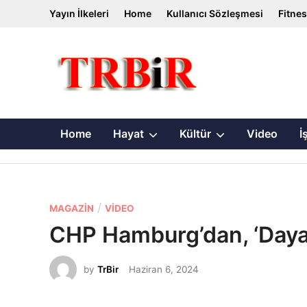
Skip
Yayın İlkeleri
Home
Kullanıcı Sözleşmesi
Fitne
to
content
Show
Show
Home
Hayat
Kültür
Video
İ
sub
sub
menu
menu
P
/
MAGAZIN
VIDEO
o
CHP Hamburg’dan, ‘Daya
s
t
by
TrBir
Haziran 6, 2024
e
d