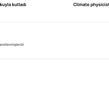
kuyla kutladı
Climate physicis
şaretlenmişlerdir