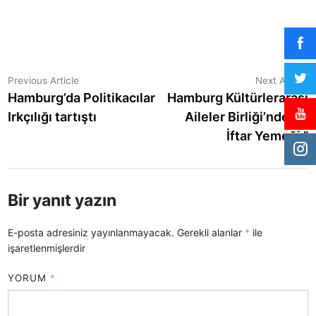
Yazı
Previous
N
Previous Article
Next Article
article:
a
Hamburg’da Politikacılar
Hamburg Kültürlerarası
gezinmesi
Irkçılığı tartıştı
Aileler Birliği’nden, ”
İftar Yemeği ”
Bir yanıt yazın
E-posta adresiniz yayınlanmayacak.
Gerekli alanlar
*
ile
işaretlenmişlerdir
YORUM
*