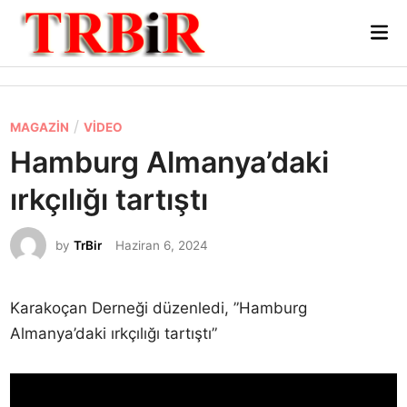
Skip
Mai
to
Me
content
P
/
MAGAZIN
VIDEO
o
Hamburg Almanya’daki
s
ırkçılığı tartıştı
t
e
by
TrBir
Haziran 6, 2024
d
i
n
Karakoçan Derneği düzenledi, ”Hamburg
Almanya’daki ırkçılığı tartıştı”