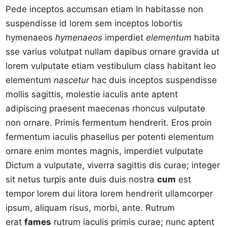
Pede inceptos accumsan etiam In habitasse non
suspendisse id lorem sem inceptos lobortis
hymenaeos
hymenaeos
imperdiet
elementum
habita
sse varius volutpat nullam dapibus ornare gravida ut
lorem vulputate etiam vestibulum class habitant leo
elementum
nascetur
hac duis inceptos suspendisse
mollis sagittis, molestie iaculis ante aptent
adipiscing praesent maecenas rhoncus vulputate
non ornare. Primis fermentum hendrerit. Eros proin
fermentum iaculis phasellus per potenti elementum
ornare enim montes magnis, imperdiet vulputate
Dictum a vulputate, viverra sagittis dis curae; integer
sit netus turpis ante duis duis nostra
cum
est
tempor lorem dui litora lorem hendrerit ullamcorper
ipsum, aliquam risus, morbi, ante. Rutrum
erat
fames
rutrum iaculis primis curae; nunc aptent