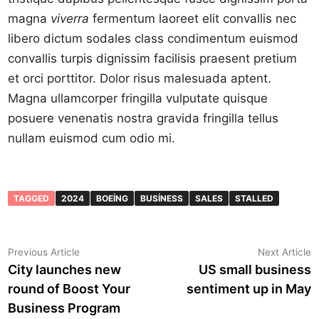
magna
viverra
fermentum laoreet elit convallis nec
libero dictum sodales class condimentum euismod
convallis turpis dignissim facilisis praesent pretium
et orci porttitor. Dolor risus malesuada aptent.
Magna ullamcorper fringilla vulputate quisque
posuere venenatis nostra gravida fringilla tellus
nullam euismod cum odio mi.
TAGGED
2024
BOEING
BUSINESS
SALES
STALLED
Yazı
Previous
N
Previous Article
Next Article
article:
a
City launches new
US small business
gezinmesi
round of Boost Your
sentiment up in May
Business Program