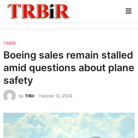
Skip
Mai
to
Me
content
P
TRBİR
o
Boeing sales remain stalled
s
amid questions about plane
t
e
safety
d
i
by
TrBir
Haziran 12, 2024
n