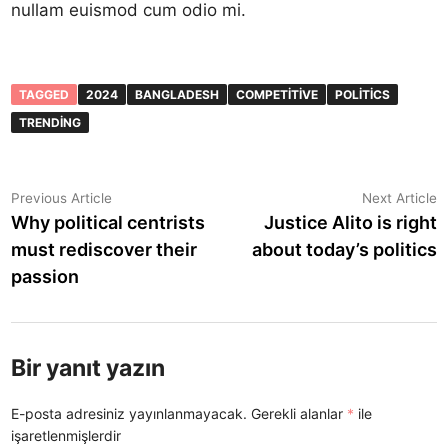
nullam euismod cum odio mi.
TAGGED
2024
BANGLADESH
COMPETITIVE
POLITICS
TRENDING
Yazı
Previous
N
Previous Article
Next Article
article:
a
Why political centrists
Justice Alito is right
gezinmesi
must rediscover their
about today’s politics
passion
Bir yanıt yazın
E-posta adresiniz yayınlanmayacak.
Gerekli alanlar
*
ile
işaretlenmişlerdir