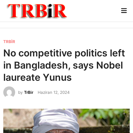
Skip
Mai
to
Me
content
P
TRBİR
o
No competitive politics left
s
in Bangladesh, says Nobel
t
e
laureate Yunus
d
i
by
TrBir
Haziran 12, 2024
n