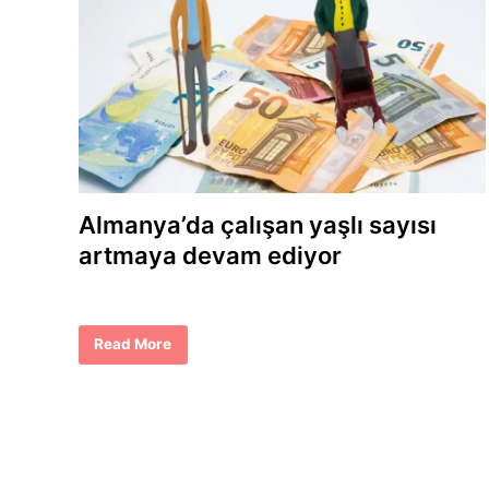
Almanya’da çalışan yaşlı sayısı
artmaya devam ediyor
A
Read More
l
m
a
n
y
a
’
d
a
ç