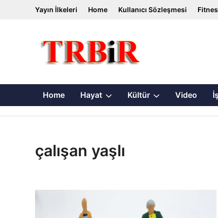
Skip
Yayın İlkeleri
Home
Kullanıcı Sözleşmesi
Fitne
to
content
Show
Show
Home
Hayat
Kültür
Video
İ
sub
sub
menu
menu
çalışan yaşlı