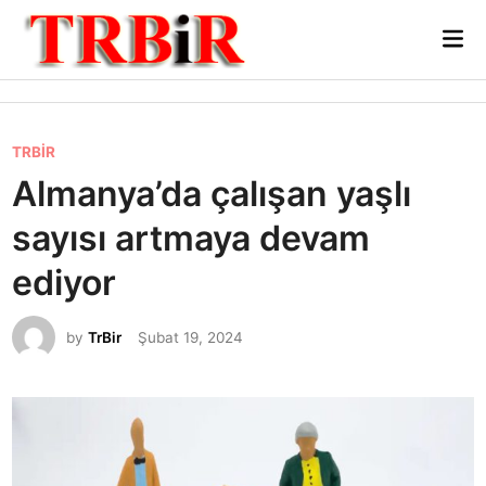
Skip
Mai
to
Me
content
P
TRBİR
o
Almanya’da çalışan yaşlı
s
sayısı artmaya devam
t
e
ediyor
d
i
by
TrBir
Şubat 19, 2024
n