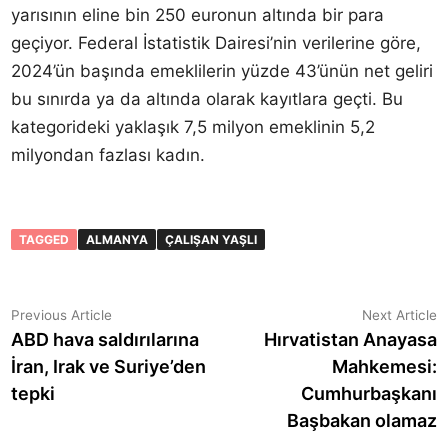
yarısının eline bin 250 euronun altında bir para
geçiyor. Federal İstatistik Dairesi’nin verilerine göre,
2024’ün başında emeklilerin yüzde 43’ünün net geliri
bu sınırda ya da altında olarak kayıtlara geçti. Bu
kategorideki yaklaşık 7,5 milyon emeklinin 5,2
milyondan fazlası kadın.
TAGGED
ALMANYA
ÇALIŞAN YAŞLI
Yazı
Previous
N
Previous Article
Next Article
article:
a
ABD hava saldırılarına
Hırvatistan Anayasa
gezinmesi
İran, Irak ve Suriye’den
Mahkemesi:
tepki
Cumhurbaşkanı
Başbakan olamaz