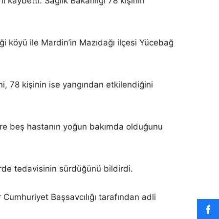
ı kaybetti. Sağlık Bakanlığı 78 kişinin
i köyü ile Mardin’in Mazıdağı ilçesi Yücebağ
, 78 kişinin ise yangından etkilendiğini
zere beş hastanın yoğun bakımda olduğunu
de tedavisinin sürdüğünü bildirdi.
 Cumhuriyet Başsavcılığı tarafından adli