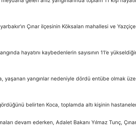
e meydana gelen anız yangınlarında toplam 11 kişi hayatın
bakır’ın Çınar ilçesinin Köksalan mahallesi ve Yazçiçeğ
gında hayatını kaybedenlerin sayısının 11’e yükseldiğini
da, yaşanan yangınlar nedeniyle dördü entübe olmak ü
ördüğünü belirten Koca, toplamda altı kişinin hastaneler
maları devam ederken, Adalet Bakanı Yılmaz Tunç, Çınar