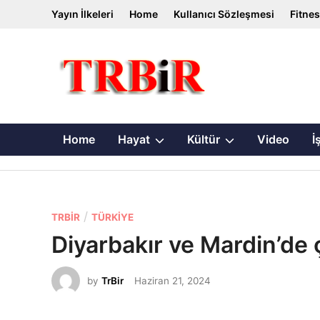
Skip
Yayın İlkeleri
Home
Kullanıcı Sözleşmesi
Fitne
to
content
Show
Show
Home
Hayat
Kültür
Video
İ
sub
sub
menu
menu
P
/
TRBİR
TÜRKIYE
o
Diyarbakır ve Mardin’de ç
s
t
by
TrBir
Haziran 21, 2024
e
d