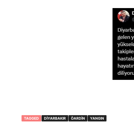
TAGGED
DIYARBAKIR
ÖARDIN
YANGIN