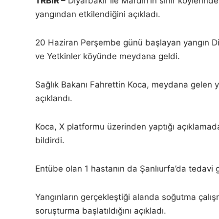
TRBiR –
Diyarbakır ile Mardin’in sınır köylerind
yangından etkilendiğini açıkladı.
20 Haziran Perşembe günü başlayan yangın Diyar
ve Yetkinler köyünde meydana geldi.
Sağlık Bakanı Fahrettin Koca, meydana gelen yan
açıklandı.
Koca, X platformu üzerinden yaptığı açıklama
bildirdi.
Entübe olan 1 hastanın da Şanlıurfa’da tedavi g
Yangınların gerçekleştiği alanda soğutma çalış
soruşturma başlatıldığını açıkladı.