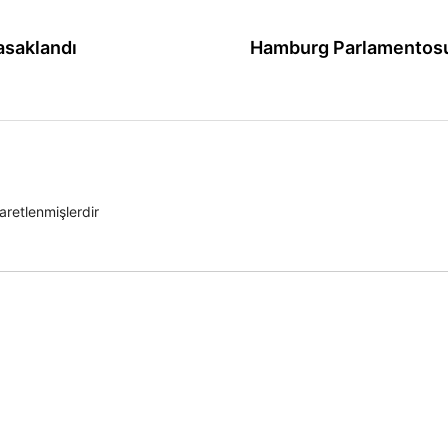
asaklandı
Hamburg Parlamentosu’
şaretlenmişlerdir