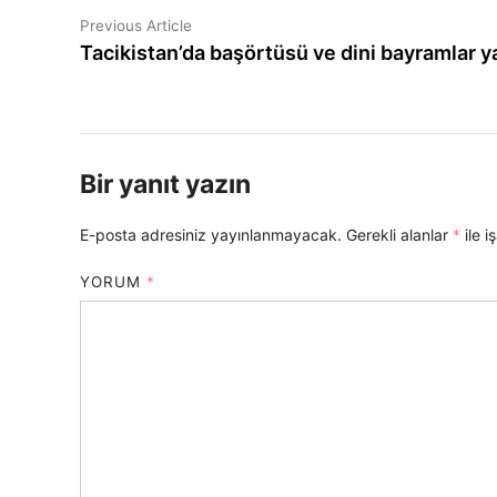
Yazı
Previous
Previous Article
article:
Tacikistan’da başörtüsü ve dini bayramlar y
gezinmesi
Bir yanıt yazın
E-posta adresiniz yayınlanmayacak.
Gerekli alanlar
*
ile i
YORUM
*