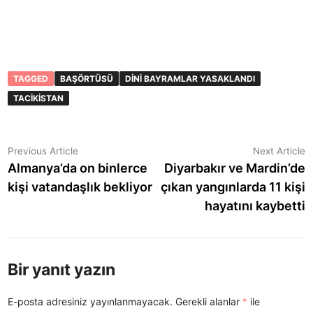
TAGGED
BAŞÖRTÜSÜ
DINI BAYRAMLAR YASAKLANDI
TACIKISTAN
Yazı
Previous
N
Previous Article
Next Article
article:
a
Almanya’da on binlerce
Diyarbakır ve Mardin’de
gezinmesi
kişi vatandaşlık bekliyor
çıkan yangınlarda 11 kişi
hayatını kaybetti
Bir yanıt yazın
E-posta adresiniz yayınlanmayacak.
Gerekli alanlar
*
ile