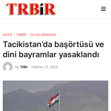
Skip
Mai
to
Me
content
P
/
/
ASYA
TRBİR
ULUSLARARASI
o
Tacikistan’da başörtüsü ve
s
dini bayramlar yasaklandı
t
e
by
TrBir
Haziran 21, 2024
d
i
n